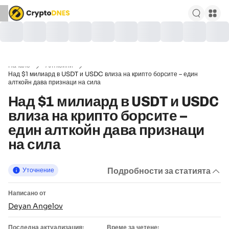
Начало
Алткойни
Над $1 милиард в USDT и USDC влиза на крипто борсите – един
алткойн дава признаци на сила
Над $1 милиард в USDT и USDC
влиза на крипто борсите –
един алткойн дава признаци
на сила
Подробности за статията
Уточнение
Написано от
Deyan Angelov
Последна актуализация:
Време за четене: