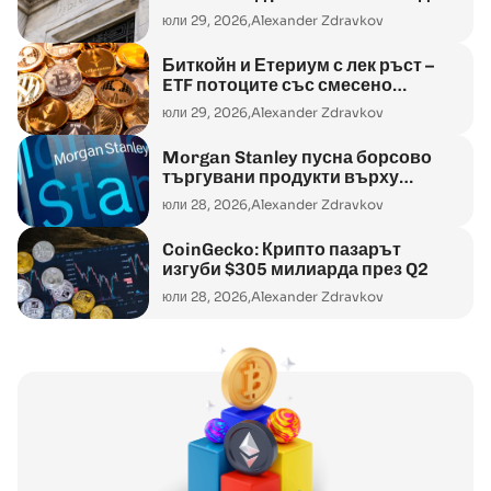
юли 29, 2026,
Alexander Zdravkov
Биткойн и Етериум с лек ръст –
ETF потоците със смесено
представяне
юли 29, 2026,
Alexander Zdravkov
Morgan Stanley пусна борсово
търгувани продукти върху
Етериум и Solana
юли 28, 2026,
Alexander Zdravkov
CoinGecko: Крипто пазарът
изгуби $305 милиарда през Q2
юли 28, 2026,
Alexander Zdravkov