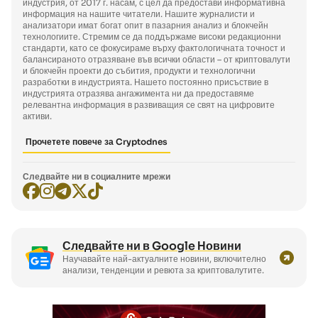
индустрия, от 2017 г. насам, с цел да предостави информативна
информация на нашите читатели. Нашите журналисти и
анализатори имат богат опит в пазарния анализ и блокчейн
технологиите. Стремим се да поддържаме високи редакционни
стандарти, като се фокусираме върху фактологичната точност и
балансираното отразяване във всички области – от криптовалути
и блокчейн проекти до събития, продукти и технологични
разработки в индустрията. Нашето постоянно присъствие в
индустрията отразява ангажимента ни да предоставяме
релевантна информация в развиващия се свят на цифровите
активи.
Прочетете повече за Cryptodnes
Следвайте ни в социалните мрежи
Следвайте ни в Google Новини
Научавайте най-актуалните новини, включително
анализи, тенденции и ревюта за криптовалутите.