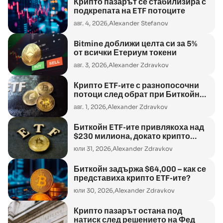
Крипто пазарът се стабилизира с
подкрепата на ETF потоците
авг. 4, 2026,
Alexander Stefanov
Bitmine доближи целта си за 5%
от всички Етериум токени
авг. 3, 2026,
Alexander Zdravkov
Крипто ETF-ите с разнопосочни
потоци след обрат при Биткойн
фондовете
авг. 1, 2026,
Alexander Zdravkov
Биткойн ETF-ите привлякоха над
$230 милиона, докато крипто
пазарът отчита спад
юли 31, 2026,
Alexander Zdravkov
Биткойн задържа $64,000 – как се
представиха крипто ETF-ите?
юли 30, 2026,
Alexander Zdravkov
Крипто пазарът остана под
натиск след решението на Фед