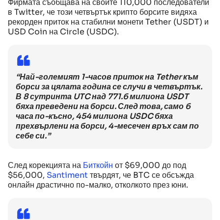
Фирмата съобщава на своите 110,000 последователи
в Twitter, че този четвъртък крипто борсите видяха
рекорден приток на стабилни монети Tether (USDT) и
USD Coin на Circle (USDC).
“Най-големият 1-часов приток на Tether към
борси за цялата година се случи в четвъртък.
В 8 сутринта UTC над 771.6 милиона USDT
бяха преведени на борси. След това, само 6
часа по-късно, 454 милиона USDC бяха
прехвърлени на борси, 4-месечен връх сам по
себе си.”
След корекцията на
Биткойн
от $69,000 до под
$56,000,
Santiment
твърдят, че BTC се обсъжда
онлайн драстично по-малко, отколкото през юни.