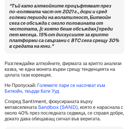
“Тъй като алткойните процъфтяват през
по-голямата част от 2021 г., дори и сред
големи периоди на волатилност, Биткойн
сега се обсъжда с около половината от
честотата, [с която беше обсъждан] преди
пет месеца. 15% от дискусиите за крипто
платформи са свързани с BTC сега срещу 30%
в средата на юни.”
Разглеждайки алткойните, фирмата за крипто анализи
казва, че една монета върви срещу тенденцията на
цялата тази корекция.
Не Пропускай:
Големите пари се насочват към
Биткойн, твърди Кати Ууд
Според Santiment, фокусираната върху
метавселената
Sandbox (SAND)
, която е нараснала с
около 40% през последната седмица, се справя добре,
докато дава обещаващ сигнал във веригата.