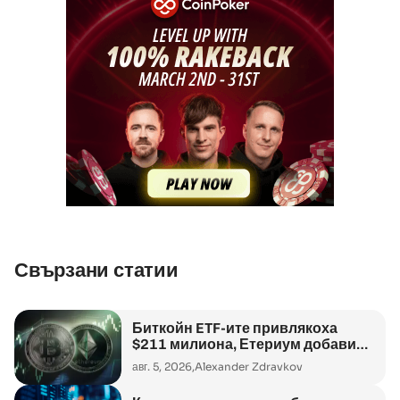
Свързани статии
Биткойн ETF-ите привлякоха
$211 милиона, Етериум добави
още $53 милиона
авг. 5, 2026,
Alexander Zdravkov